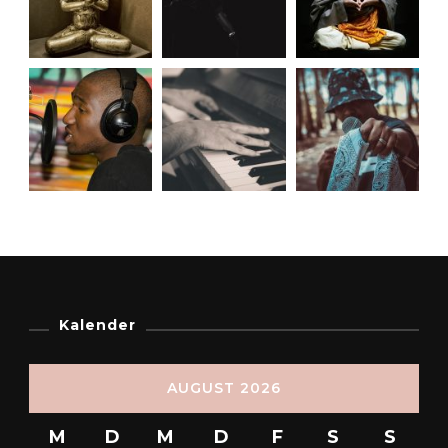
Kalender
AUGUST 2026
M
D
M
D
F
S
S